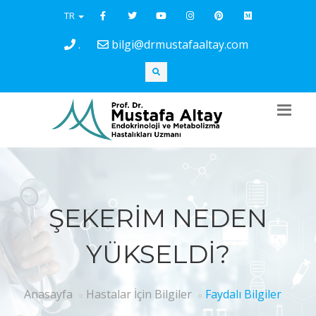
TR
.
bilgi@drmustafaaltay.com
ŞEKERİM NEDEN
YÜKSELDİ?
Anasayfa
Hastalar İçin Bilgiler
Faydalı Bilgiler