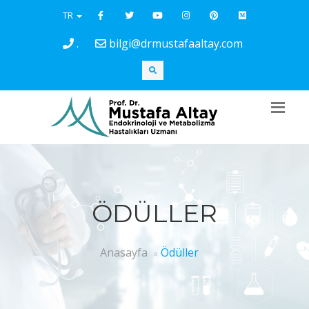
TR
.
bilgi@drmustafaaltay.com
ÖDÜLLER
Anasayfa
Ödüller