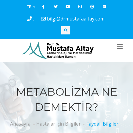
TR
.
bilgi@drmustafaaltay.com
METABOLİZMA NE
DEMEKTİR?
Anasayfa
Hastalar İçin Bilgiler
Faydalı Bilgiler