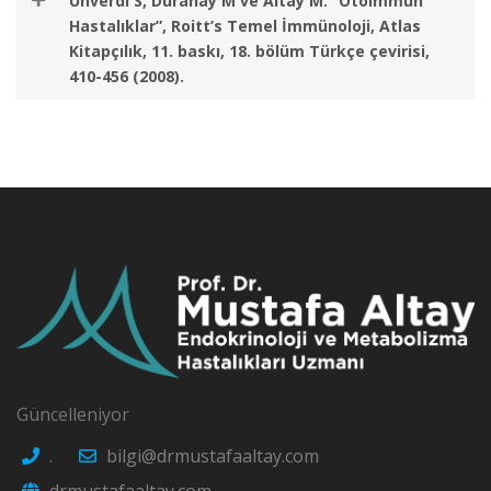
Ünverdi S, Duranay M ve Altay M. “Otoimmün
Hastalıklar”, Roitt’s Temel İmmünoloji, Atlas
Kitapçılık, 11. baskı, 18. bölüm Türkçe çevirisi,
410-456 (2008).
Güncelleniyor
.
bilgi@drmustafaaltay.com
drmustafaaltay.com