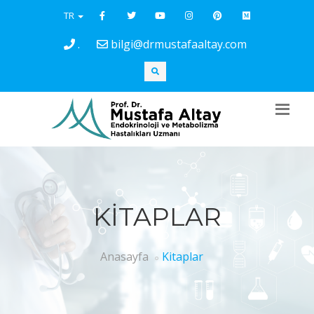
TR
.
bilgi@drmustafaaltay.com
KITAPLAR
Anasayfa
Kitaplar