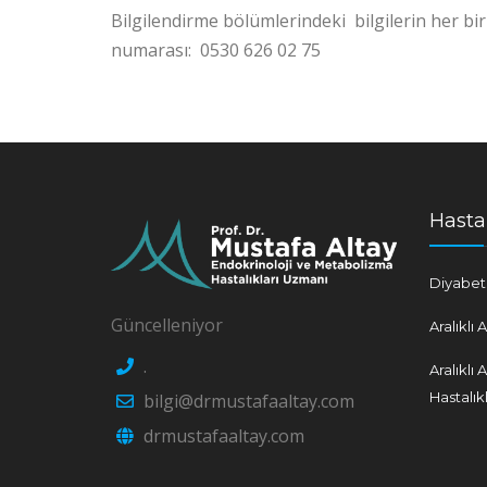
Bilgilendirme bölümlerindeki bilgilerin her bir
numarası: 0530 626 02 75
Hastal
Diyabet 
Güncelleniyor
Aralıklı 
.
Aralıklı
Hastalı
bilgi@drmustafaaltay.com
drmustafaaltay.com