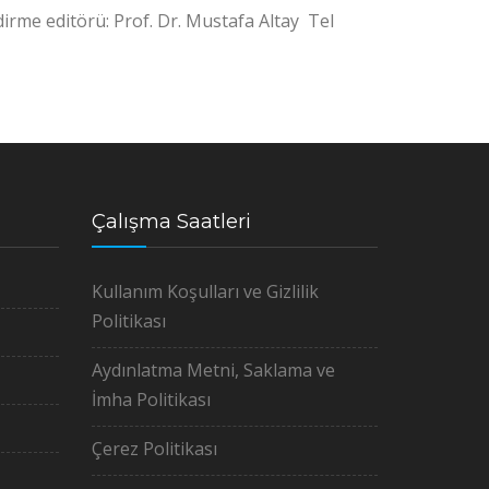
ndirme editörü: Prof. Dr. Mustafa Altay Tel
Çalışma Saatleri
Kullanım Koşulları ve Gizlilik
Politikası
Aydınlatma Metni, Saklama ve
İmha Politikası
Çerez Politikası