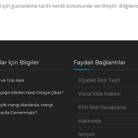
i için güncelleme tarihi kendi bölümünde verilmiştir. Bilgile
ar İçin Bilgiler
Faydalı Bağlantılar
Diyabet Risk Testi
ve Grip Aşısı
Açlığın Etkileri Nasıl Ortaya Çıkar?
Vücut Kitle İndeksi
 Açlık Hangi Alanlarda, Hangi
KVH Risk Hesaplama
klarda Denenmiştir?
Hakkımda
İletişim