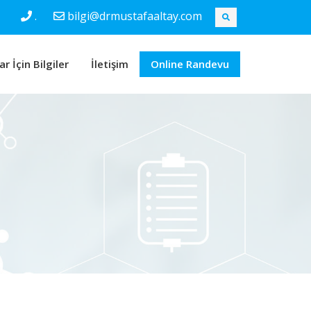
.
bilgi@drmustafaaltay.com
r İçin Bilgiler
İletişim
Online Randevu