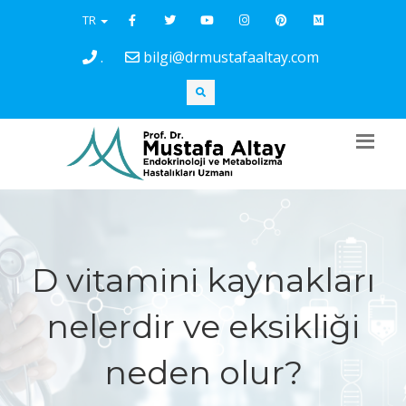
TR
.
bilgi@drmustafaaltay.com
D vitamini kaynakları
nelerdir ve eksikliği
neden olur?