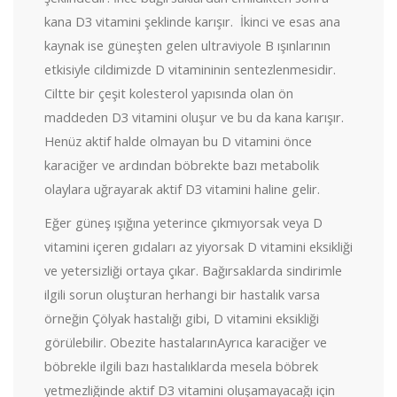
kana D3 vitamini şeklinde karışır. İkinci ve esas ana
kaynak ise güneşten gelen ultraviyole B ışınlarının
etkisiyle cildimizde D vitamininin sentezlenmesidir.
Ciltte bir çeşit kolesterol yapısında olan ön
maddeden D3 vitamini oluşur ve bu da kana karışır.
Henüz aktif halde olmayan bu D vitamini önce
karaciğer ve ardından böbrekte bazı metabolik
olaylara uğrayarak aktif D3 vitamini haline gelir.
Eğer güneş ışığına yeterince çıkmıyorsak veya D
vitamini içeren gıdaları az yiyorsak D vitamini eksikliği
ve yetersizliği ortaya çıkar. Bağırsaklarda sindirimle
ilgili sorun oluşturan herhangi bir hastalık varsa
örneğin Çölyak hastalığı gibi, D vitamini eksikliği
görülebilir. Obezite hastalarınAyrıca karaciğer ve
böbrekle ilgili bazı hastalıklarda mesela böbrek
yetmezliğinde aktif D3 vitamini oluşamayacağı için