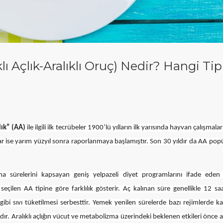
lı Açlık-Aralıklı Oruç) Nedir? Hangi Tip
çlık” (AA)
ile ilgili ilk tecrübeler 1900’lü yılların ilk yarısında hayvan çalışmaları
lar ise yarım yüzyıl sonra raporlanmaya başlamıştır. Son 30 yıldır da AA pop
a sürelerini kapsayan geniş yelpazeli diyet programlarını ifade eden 
çilen AA tipine göre farklılık gösterir. Aç kalınan süre genellikle 12 sa
ibi sıvı tüketilmesi serbesttir. Yemek yenilen sürelerde bazı rejimlerde ka
tadır. Aralıklı açlığın vücut ve metabolizma üzerindeki beklenen etkileri önce a