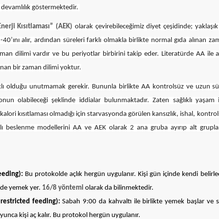
 devamlılık göstermektedir.
Enerji Kısıtlaması” (AEK)
olarak çevirebileceğimiz diyet çeşidinde; yaklaşı
-40’ını alır, ardından süreleri farklı olmakla birlikte normal gıda alınan z
aman dilimi vardır ve bu periyotlar birbirini takip eder. Literatürde AA ile 
nan bir zaman dilimi yoktur.
rklı olduğu unutmamak gerekir. Bununla birlikte AA kontrolsüz ve uzun sür
yonun olabileceği şeklinde iddialar bulunmaktadır. Zaten sağlıklı yaşam i
alori kısıtlaması olmadığı için starvasyonda görülen kansızlık, ishal, kontro
klı beslenme modellerini AA ve AEK olarak 2 ana gruba ayırıp alt gruplar
eeding):
Bu protokolde açlık hergün uygulanır. Kişi gün içinde kendi belirle
rede yemek yer.
16/8 yöntemi
olarak da bilinmektedir.
restricted feeding):
Sabah 9:00 da kahvaltı ile birlikte yemek başlar ve 
unca kişi aç kalır. Bu protokol hergün uygulanır.