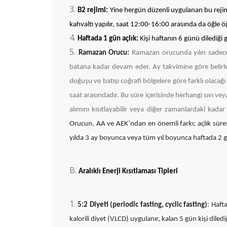
B2 rejimi:
Yine hergün düzenli uygulanan bu rej
kahvaltı yapılır, saat 12:00-16:00 arasında da öğle öğ
Haftada 1 gün açlık:
Kişi haftanın 6 günü dilediği g
Ramazan Orucu:
Ramazan orucunda yılın sadece 
batana kadar devam eder. Ay takvimine göre belirle
doğuşu ve batışı coğrafi bölgelere göre farklı olacağı
saat arasındadır. Bu süre içerisinde herhangi sıvı vey
alımını kısıtlayabilir veya diğer zamanlardaki kada
Orucun, AA ve AEK’ndan en önemli farkı; açlık süre
yılda 3 ay boyunca veya tüm yıl boyunca haftada 2 g
Aralıklı Enerji Kısıtlaması Tipleri
5:2 Diyeti (periodic fasting, cyclic fasting)
: Haft
kalorili diyet (VLCD) uygulanır, kalan 5 gün kişi dilediğ