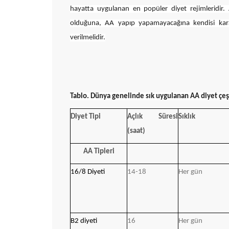
hayatta uygulanan en popüler diyet rejimleridir.
olduğuna, AA yapıp yapamayacağına kendisi kara
verilmelidir.
Tablo. Dünya genelinde sık uygulanan AA diyet çeşi
Diyet Tipi
Açlık Süresi
Sıklık
(saat)
AA Tipleri
16/8 Diyeti
14-18
Her gün
B2 diyeti
16
Her gün