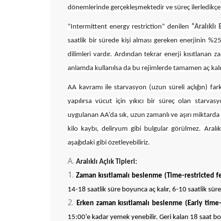
dönemlerinde gerçekleşmektedir ve süreç ilerledikçe
“Intermittent energy restriction” denilen
“Aralıklı 
saatlik bir sürede kişi alması gereken enerjinin %25
dilimleri vardır. Ardından tekrar enerji kısıtlanan z
anlamda kullanılsa da bu rejimlerde tamamen aç kalı
AA kavramı ile starvasyon (uzun süreli açlığın) fa
yapılırsa vücut için yıkıcı bir süreç olan starvas
uygulanan AA’da sık, uzun zamanlı ve aşırı miktarda k
kilo kaybı, deliryum gibi bulgular görülmez. Aralı
aşağıdaki gibi özetleyebiliriz.
Aralıklı Açlık Tipleri:
Zaman kısıtlamalı beslenme (Time-restricted f
14-18 saatlik süre boyunca aç kalır, 6-10 saatlik sü
Erken zaman kısıtlamalı beslenme (Early time-
15:00’e kadar yemek yenebilir. Geri kalan 18 saat boy