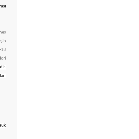
ası
üneş
şin
1-18
lori
ir.
ndan
üşük