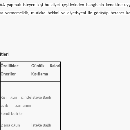
 AA yapmak isteyen kişi bu diyet çeşitlerinden hangisinin kendisine uy
r vermemelidir, mutlaka hekimi ve diyetisyeni ile görüşüp beraber ka
tleri
Özellikler-
Günlük Kalori
Öneriler
Kısıtlama
Kişi gün içinde
İsteğe Bağlı
açlık zamanını
kendi belirler
2 ana öğün
İsteğe Bağlı