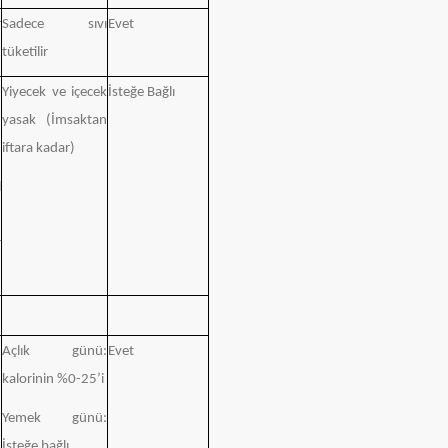
r
Sadece sıvı
Evet
tüketilir
Yiyecek ve içecek
İsteğe Bağlı
yasak (İmsaktan
iftara kadar)
l
n
r
Açlık günü:
Evet
kalorinin %0-25’i
Yemek günü:
İsteğe bağlı