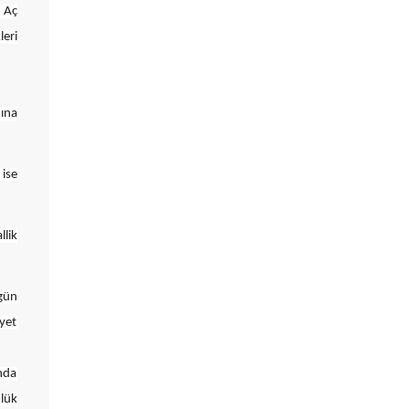
. Aç
leri
mına
 ise
llik
/gün
iyet
ında
nlük