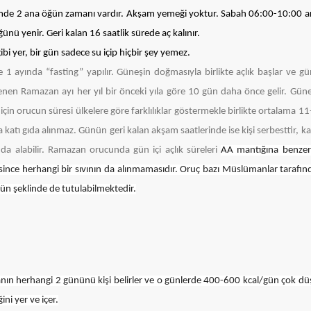
imde 2 ana öğün zamanı vardır. Akşam yemeği yoktur. Sabah 06:00-10:00 ar
ünü yenir. Geri kalan 16 saatlik sürede aç kalınır.
ibi yer, bir gün sadece su içip hiçbir şey yemez.
1 ayında “fasting” yapılır. Güneşin doğmasıyla birlikte açlık başlar ve g
nen Ramazan ayı her yıl bir önceki yıla göre 10 gün daha önce gelir. Güne
 için orucun süresi ülkelere göre farklılıklar göstermekle birlikte ortalama 1
a katı gıda alınmaz. Günün geri kalan akşam saatlerinde ise kişi serbesttir, ka
r da alabilir. Ramazan orucunda gün içi açlık süreleri
AA mantığına benzerd
since herhangi bir sıvının da alınmamasıdır. Oruç bazı Müslümanlar tarafı
ün şeklinde de tutulabilmektedir.
anın herhangi 2 gününü kişi belirler ve o günlerde 400-600 kcal/gün çok d
ini yer ve içer.