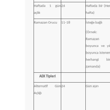
Haftada 1 gün
24
Haftada bir (He
açlık
hafta)
Ramazan Orucu
11-18
İsteğe bağlı
(Örnek:
Ramazan
boyunca ve yı
boyunca istene
herhangi bi
zamanda)
AEK Tipleri
Alternatif Gün
24
Gün aşırı
Açlığı