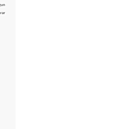
gun
rar