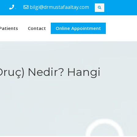
.
bilgi@drmustafaaltay.com
Patients
Contact
Online Appointment
ı Oruç) Nedir? Hangi