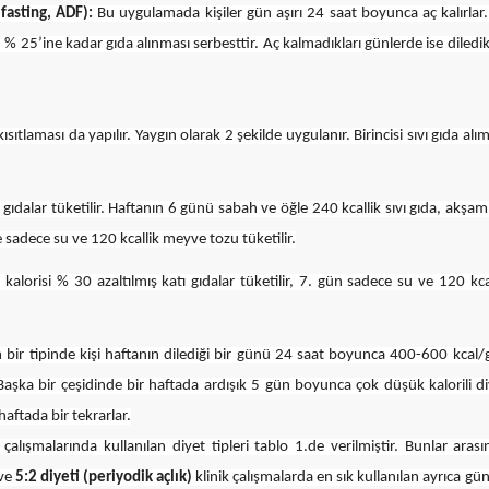
 fasting, ADF):
Bu uygulamada kişiler gün aşırı 24 saat boyunca aç kalırlar
% 25’ine kadar gıda alınması serbesttir. Aç kalmadıkları günlerde ise diledik
 kısıtlaması da yapılır. Yaygın olarak 2 şekilde uygulanır. Birincisi sıvı gıda alı
 gıdalar tüketilir. Haftanın 6 günü sabah ve öğle 240 kcallik sıvı gıda, akşam
se sadece su ve 120 kcallik meyve tozu tüketilir.
kalorisi % 30 azaltılmış katı gıdalar tüketilir, 7. gün sadece su ve 120 kca
 bir tipinde
kişi haftanın dilediği bir günü 24 saat boyunca 400-600 kcal
Başka bir çeşidinde bir haftada ardışık 5 gün boyunca çok düşük kalorili d
aftada bir tekrarlar.
lışmalarında kullanılan diyet tipleri tablo 1.de verilmiştir. Bunlar aras
ve
5:2 diyeti (periyodik açlık)
klinik çalışmalarda en sık kullanılan ayrıca gü