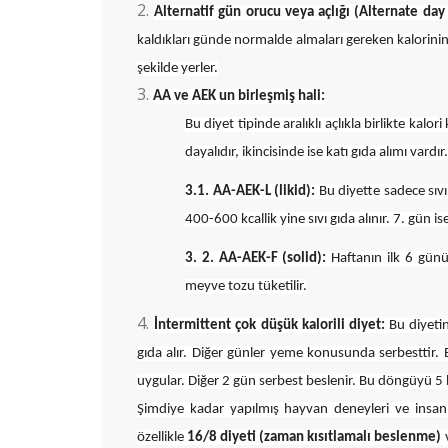
Alternatif gün orucu veya açlığı (Alternate day
kaldıkları günde normalde almaları gereken kalorinin 
şekilde yerler.
AA ve AEK un birleşmiş hali:
Bu diyet tipinde aralıklı açlıkla birlikte kalori
dayalıdır, ikincisinde ise katı gıda alımı vardır.
3.1. AA-AEK-L (likid):
Bu diyette sadece sıvı
400-600 kcallik yine sıvı gıda alınır. 7. gün i
3. 2. AA-AEK-F (solid):
Haftanın ilk 6 günü 
meyve tozu tüketilir.
İntermittent çok düşük kalorili diyet:
Bu diyetin
gıda alır. Diğer günler yeme konusunda serbesttir. 
uygular. Diğer 2 gün serbest beslenir. Bu döngüyü 5 h
Şimdiye kadar yapılmış hayvan deneyleri ve insan ça
özellikle
16/8 diyeti (zaman kısıtlamalı beslenme)