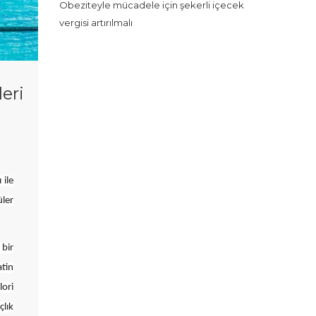
Obeziteyle mücadele için şekerli içecek
vergisi artırılmalı
leri
 ile
üler
bir
atin
lori
çlık