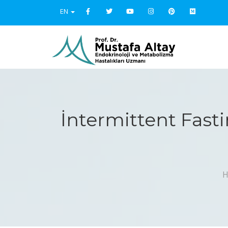
EN
İntermittent Fastin
H