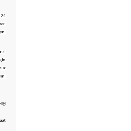
k 24
aman
aynı
eli
çin
lsüz
ını
diği
saat